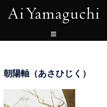
コ
ン
テ
ン
ツ
へ
ス
キ
ッ
プ
朝陽軸（あさひじく）